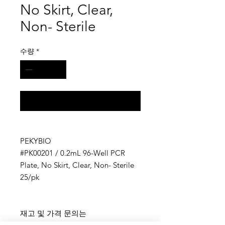
No Skirt, Clear,
Non- Sterile
수량
*
구매 문의
PEKYBIO
#PK00201 / 0.2mL 96-Well PCR
Plate, No Skirt, Clear, Non- Sterile
25/pk
재고 및 가격 문의는