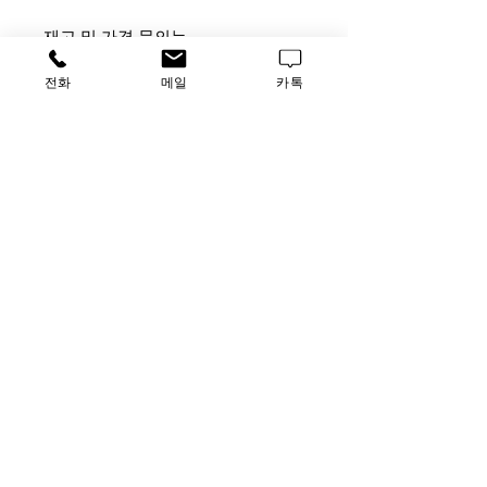
재고 및 가격 문의는
사무실 [TEL] 031-796-2955 [FAX]
전화
메일
카톡
031-796-2956
납품 업체 문의는 담당자 박승호 부
장
[010-4872-3708,
Luscience2@naver.com]으로 연락주
시기 바랍니다.
가격문의
​루사이언스 / 대표자: 임홍석
사업자 등록번호
549-01-00443
유해 화학 물질 ​시약판매업 신고확인번호 제106-181018
호
의료기기판매업신고번호 제
2016-3990029-00110
호
TEL
031-796-2955
/ FAX
031-796-2956
Luscience@naver.com
사무실 : 경기도 하남시 미사대로 510, 한강미사아이에스비즈타