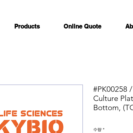
Products
Online Quote
Ab
#PK00258 / 
Culture Plat
Bottom, (TC
수량
*