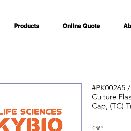
Products
Online Quote
Ab
#PK00265 /
Culture Fla
Cap, (TC) T
수량
*