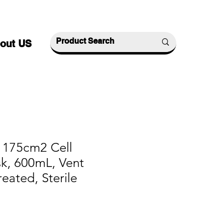
out US
 175cm2 Cell
sk, 600mL, Vent
reated, Sterile