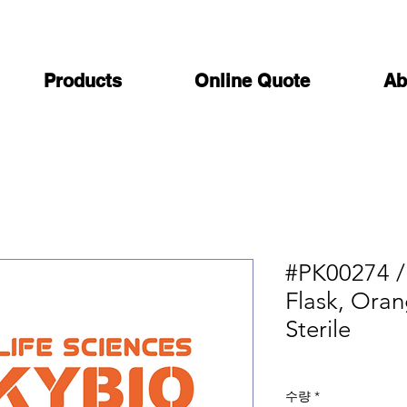
Products
Online Quote
Ab
#PK00274 /
Flask, Ora
Sterile
수량
*