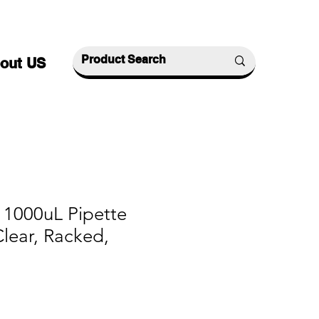
out US
 1000uL Pipette
 Clear, Racked,