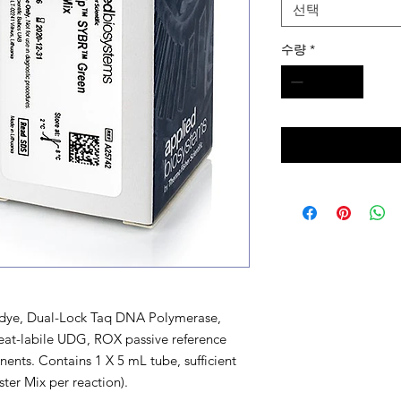
선택
수량
*
 dye, Dual-Lock Taq DNA Polymerase,
at-labile UDG, ROX passive reference
ents. Contains 1 X 5 mL tube, sufficient
ter Mix per reaction).