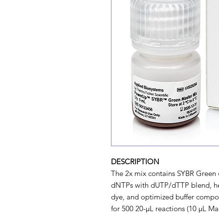
DESCRIPTION
The 2x mix contains SYBR Green
dNTPs with dUTP/dTTP blend, he
dye, and optimized buffer compon
for 500 20-µL reactions (10 µL Mas