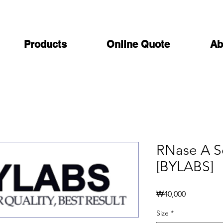
Products
Online Quote
Ab
RNase A S
[BYLABS]
가
₩40,000
격
Size
*