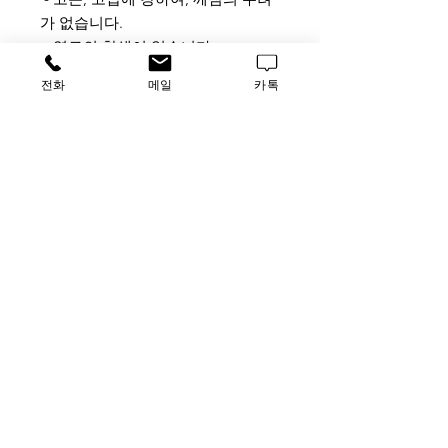
가 없습니다.
- 염료의 착색이 없습니다.
- 유기용매에 의한 변형이 없습니다.
전화
메일
카톡
- 탈파라핀, heating antigen
retrieval, 일반 염색, 특수 염색, 면
역 염색 시 사용
TAG
Slide Holder 24 slides, M002
가격문의
​루사이언스 / 대표자: 임홍석
사업자 등록번호
549-01-00443
유해 화학 물질 ​시약판매업 신고확인번호 제106-181018
호
의료기기판매업신고번호 제
2016-3990029-00110
호
TEL
031-796-2955
/ FAX
031-796-2956
Luscience@naver.com