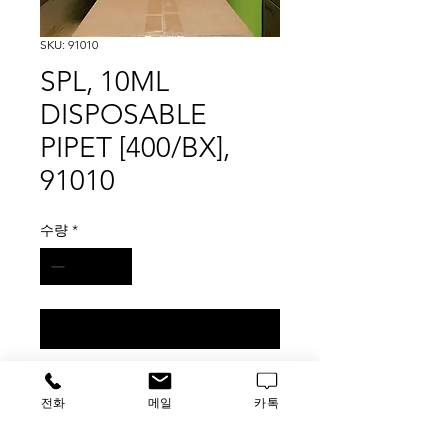
SKU: 91010
SPL, 10ML
DISPOSABLE
PIPET [400/BX],
91010
수량
*
구매 문의
SPL Serological Pipettes
전화
메일
카톡
are classified by sample volume.
Ascending & descending scales