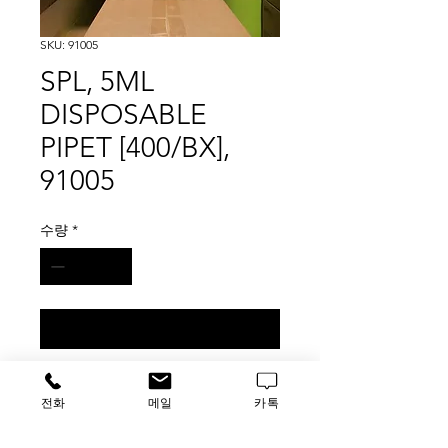
SKU: 91005
SPL, 5ML
DISPOSABLE
PIPET [400/BX],
91005
수량
*
구매 문의
SPL Serological Pipettes
전화
메일
카톡
are classified by sample volume.
Ascending & descending scales