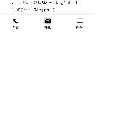
2° 1:100 ∼ 500K(2 ∼ 10ng/mL), 1°:
1:5K(10 ∼ 200ng/mL)
Low femtogram-level
12 Mini-Gel Blots, 1000 sq. cm of
전화
메일
카톡
Membrane
tag
SuperSignal, West Femto Maximum
Sensitivity Substrate,
34095, thermofisher, thermo
​루사이언스 / 대표자: 임홍석
사업자 등록번호
549-01-00443
유해 화학 물질 ​시약판매업 신고확인번호 제106-181018
호
의료기기판매업신고번호 제
2016-3990029-00110
호
TEL
031-796-2955
/ FAX
031-796-2956
Luscience@naver.com