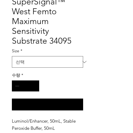
SuperSignal™
West Femto
Maximum
Sensitivity
Substrate 34095
Size
*
수량
*
구매 문의
Luminol/Enhancer, 50mL, Stable
Peroxide Buffer, 50mL