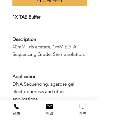
1X TAE Buffer
Description
40mM Tris acetate, 1mM EDTA.
Sequencing Grade. Sterile solution.
Application
DNA Sequencing, agarose gel
electrophoresis and other
applications
전화
메일
카톡
Storage
ROOM TEMP.