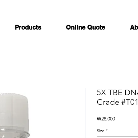
Products
Online Quote
Ab
5X TBE DN
Grade #T0
가
₩28,000
격
Size
*