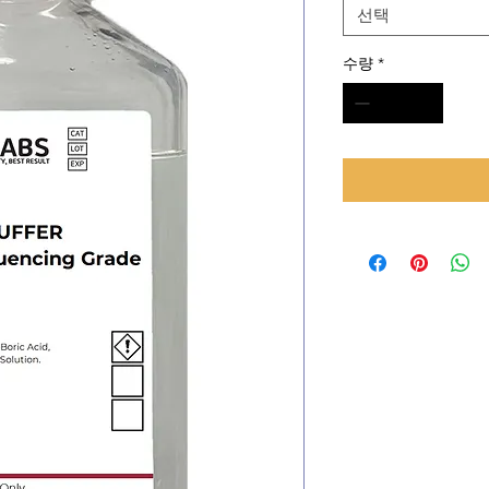
선택
수량
*