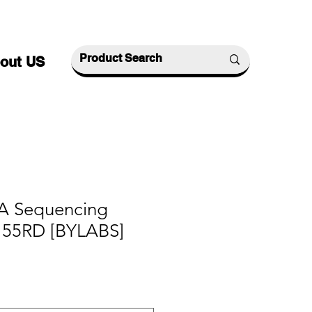
out US
A Sequencing
155RD [BYLABS]