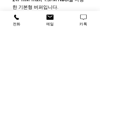
한 기본형 버퍼입니다.
일반적인 washing 및 blocking 용도
로 폭넓게 사용되는 표준 TBS-T 포뮬
전화
메일
카톡
러입니다.
Application
Suitable for molecular biology
Applications
Size
: 1L / 10L
STORAGE
ROOM TEMP.