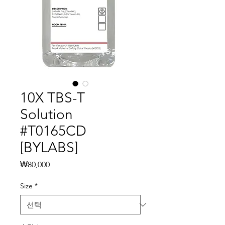
10X TBS-T
Solution
#T0165CD
[BYLABS]
가
₩80,000
격
Size
*