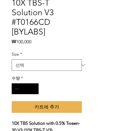
10X TBS-T
Solution V3
#T0166CD
[BYLABS]
가
₩100,000
격
Size
*
수량
*
카트에 추가
10X TBS Solution with 0.5% Tween-
20 V3 (10X TBS-T V3)