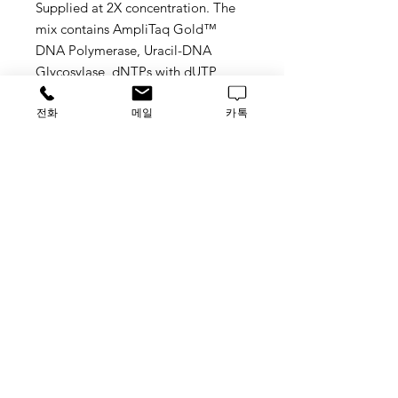
Supplied at 2X concentration. The
mix contains AmpliTaq Gold™
DNA Polymerase, Uracil-DNA
Glycosylase, dNTPs with dUTP,
Passive Reference 1 and optimized
전화
메일
카톡
buffer components. This pack
contains one 5 mL tube, sufficient
for 200 reactions at the 50 uL total
volume. Store at 2-8°C
TAG TaqMan™ Universal PCR
Master Mix, 4304437
가격문의
​루사이언스 / 대표자: 임홍석
사업자 등록번호
549-01-00443
유해 화학 물질 ​시약판매업 신고확인번호 제106-181018
호