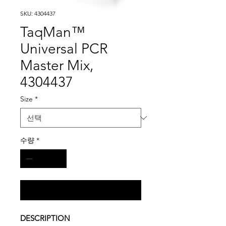
SKU: 4304437
TaqMan™
Universal PCR
Master Mix,
4304437
Size
*
수량
*
구매 문의
DESCRIPTION