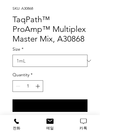
SKU: A30868
TaqPath™
ProAmp™ Multiplex
Master Mix, A30868
Size
*
Quantity
*
Contact Us to Purchase
DESCRIPTION
전화
메일
카톡
Store at 2–8°C.