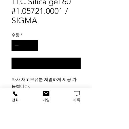
TLC Silica gel 60
#1.05721.0001 /
SIGMA
수량
*
구매 문의
자사 재고보유분 저렴하게 제공 가
능합니다.
업체분들 연락주시기 바랍니다.
가격문의
전화
메일
카톡
할인품목