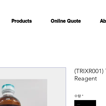
Products
Online Quote
Ab
(TRIXR001) 
Reagent
수량
*