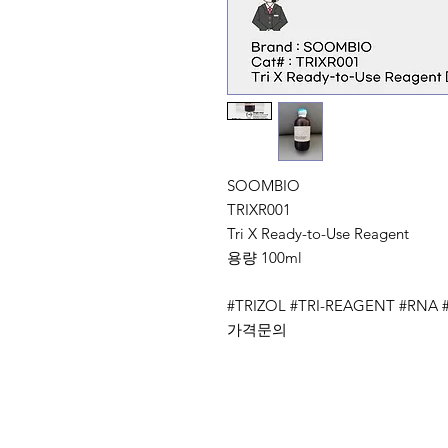
SOOMBIO
TRIXR001
Tri X Ready-to-Use Reagent
용량 100ml
#TRIZOL #TRI-REAGENT #RNA
가격문의