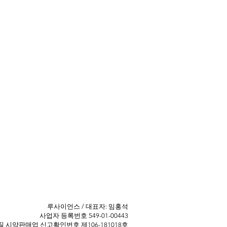
​루사이언스 / 대표자: 임홍석
사업자 등록번호 549-01-00443
 ​시약판매업 신고확인번호 제106-181018호