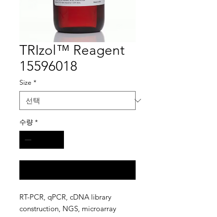
TRIzol™ Reagent
15596018
Size
*
수량
*
구매 문의
RT-PCR, qPCR, cDNA library
construction, NGS, microarray