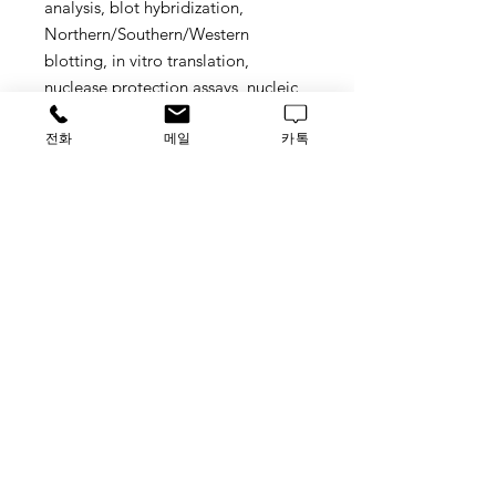
analysis, blot hybridization,
Northern/Southern/Western
blotting, in vitro translation,
nuclease protection assays, nucleic
acid labeling, hybridization,
전화
메일
카톡
enzymatic assays,
immunoprecipitation, gel shift
assays, 2D gel electrophoresis
tag
TRIzol, TRIzol™
Reagent, 15596018, 15596018,
Invitrogen, thermo, thermofisher
​루사이언스 / 대표자: 임홍석
사업자 등록번호
549-01-00443
유해 화학 물질 ​시약판매업 신고확인번호 제106-181018
호