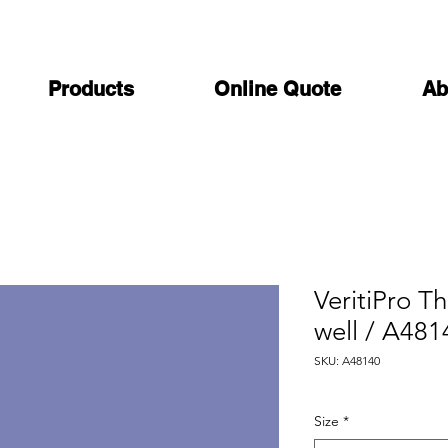
Products
Online Quote
Ab
VeritiPro T
well / A481
SKU: A48140
Size
*