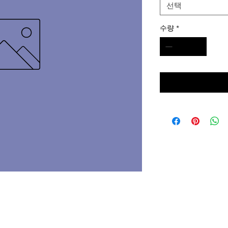
선택
수량
*