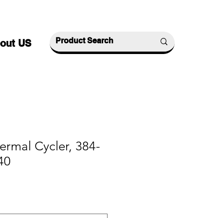
out US
hermal Cycler, 384-
40