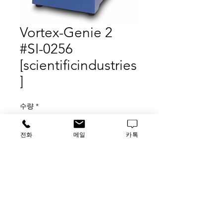
Vortex-Genie 2
#SI-0256
[scientificindustries
]
수량
*
전화
메일
카톡
구매 문의
​루사이언스 / 대표자: 임홍석
사업자 등록번호
549-01-00443
유해 화학 물질 ​시약판매업 신고확인번호 제106-181018