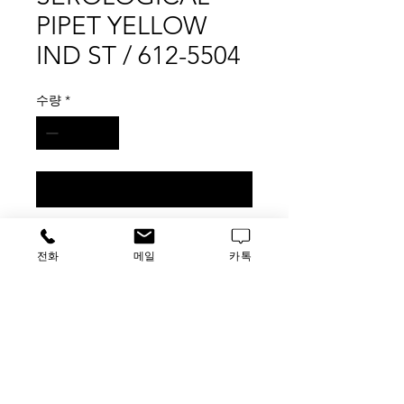
PIPET YELLOW
IND ST / 612-5504
수량
*
구매 문의
VWR 1ML SEROLOGICAL PIPET
전화
메일
카톡
YELLOW IND ST / 612-5504
500pk
가격문의
​루사이언스 / 대표자: 임홍석
사업자 등록번호
549-01-00443