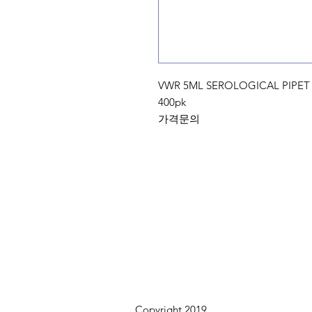
VWR 5ML SEROLOGICAL PIPET S
400pk
가격문의
Copyright 2019.