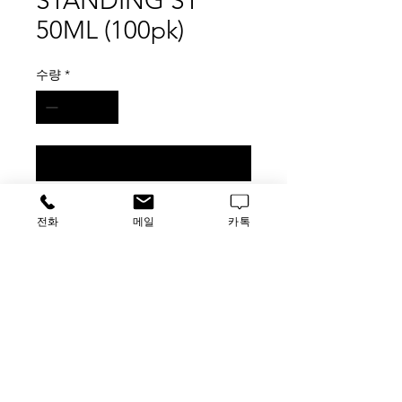
STANDING ST
50ML (100pk)
수량
*
구매 문의
VWR BIO-REACTION TUBE
전화
메일
카톡
STANDING ST 50ML (100pk)
가격문의
​루사이언스 / 대표자: 임홍석
사업자 등록번호
549-01-00443
유해 화학 물질 ​시약판매업 신고확인번호 제106-181018
호
의료기기판매업신고번호 제
2016-3990029-00110
호