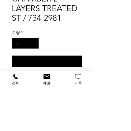
LAYERS TREATED
ST / 734-2981
수량
*
구매 문의
VWR CELL CHAMBER 2 LAYERS
전화
메일
카톡
TREATED ST / 734-2981
6pk
가격문의
​루사이언스 / 대표자: 임홍석
사업자 등록번호
549-01-00443