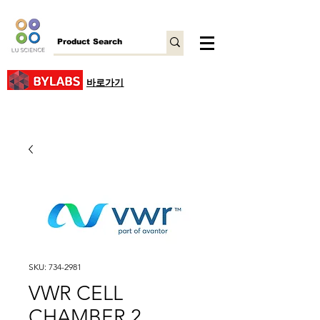
바로가기
SKU: 734-2981
VWR CELL
CHAMBER 2