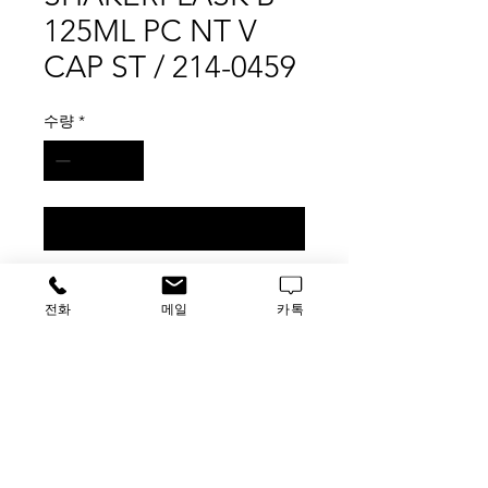
125ML PC NT V
CAP ST / 214-0459
수량
*
구매 문의
VWR SHAKERFLASK B 125ML PC
전화
메일
카톡
NT V CAP ST / 214-0459
24pk
가격문의
​루사이언스 / 대표자: 임홍석
사업자 등록번호
549-01-00443