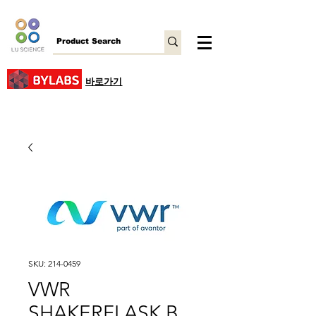
바로가기
SKU: 214-0459
VWR
SHAKERFLASK B