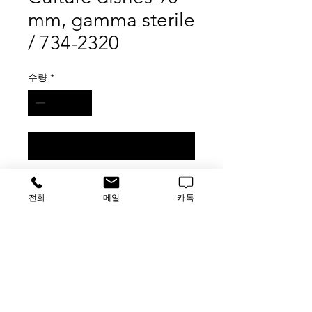
mm, gamma sterile
/ 734-2320
수량
*
구매 문의
VWR Tissue Culture dishes 90 mm,
전화
메일
카톡
gamma sterile / 734-2320
500pk
가격문의
​루사이언스 / 대표자: 임홍석
사업자 등록번호
549-01-00443