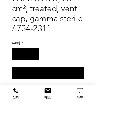
cm², treated, vent
cap, gamma sterile
/ 734-2311
수량
*
구매 문의
VWR Tissue Culture flask, 25 cm²,
treated, vent cap, gamma sterile /
전화
메일
카톡
734-2311
200pk
가격문의