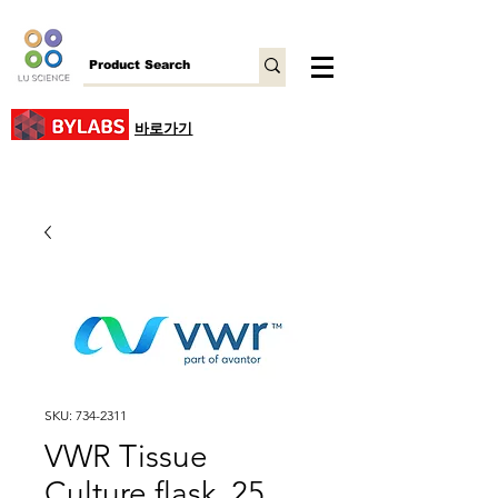
바로가기
SKU: 734-2311
VWR Tissue
Culture flask, 25