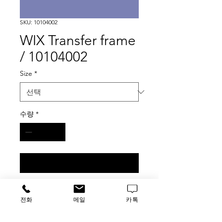
SKU: 10104002
WIX Transfer frame
/ 10104002
Size
*
수량
*
구매 문의
WIX Transfer frame (1EA)
전화
메일
카톡
#10104002