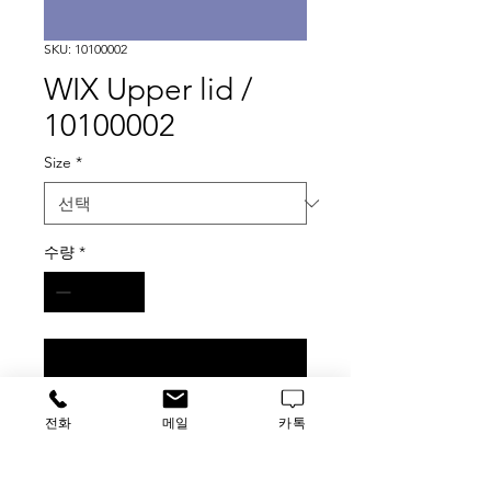
SKU: 10100002
WIX Upper lid /
10100002
Size
*
수량
*
구매 문의
WIX Upper lid (1EA)
전화
메일
카톡
#10100002