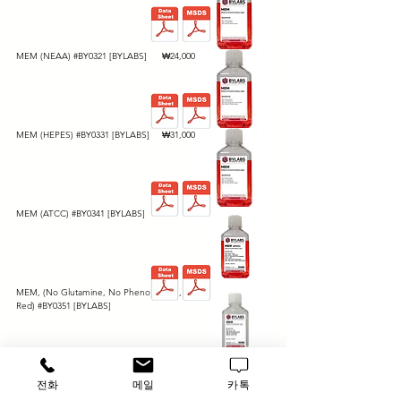
가격
MEM (NEAA) #BY0321 [BYLABS]
₩24,000
가격
MEM (HEPES) #BY0331 [BYLABS]
₩31,000
MEM (ATCC) #BY0341 [BYLABS]
가격
MEM, (No Glutamine, No Phenol
₩36,000
Red) #BY0351 [BYLABS]
가격
MEM, (No Phenol Red) #BY0361
₩52,000
전화
메일
카톡
[BYLABS]